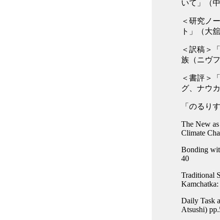
いて」（中田
＜研究ノ
ト」（大舘大
＜訳稿＞「
族（ニヴフ・
＜書評＞「
グ、ナウカ、
「のるりすと
The New as 
Climate Cha
Bonding with
40
Traditional 
Kamchatka: 
Daily Task 
Atsushi) pp