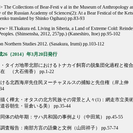
n> The Collections of Bear-Festiｖal in the Museum of Anthropology a
of the Russian Academy of Sciences(2): At a Bear Festical of the Kets
enko translated by Shinko Ogihara) pp.83-93
w> H.Tkakura ed. Living in Siberia, a Land of Extreme Cold: Reindee
eoples. (Shinsensha, 2012, 257pp.) (Kaneshiro, Itoe) pp.95-102
on Northern Studies 2012. (Sasakura, Irumi) pp.103-112
26（2014）年3月20日発行
ア・タイガ地帯北部におけるトナカイ飼育の脱集団化過程と複
 （大石侑香） pp.1-22
おける北西海岸先住民ヌーチャヌルスの捕鯨と先住権（岸上伸
34
描く樺太・オタスの北方民族その背景と人々(1)：網走市立美
谷朝生・笹倉いる美） pp.35-44
同体の幼年期：サハ共和国の事例より（中田篤） pp.45-55
調査報告：南部方言の語彙と文例（山田祥子） pp.57-74