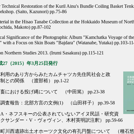
r Technical Restoration of the Kuril Ainu's Bundle Coiling Basket Tenk
shop. (Saito, Kazunori) pp.75-86
erial in the Hisao Tanabe Collection at the Hokkaido Museum of Nort
ochida, Makoto) pp.87-102
cal Significance of the Photographic Album "Kamchatka Voyage of th
" with a Focus on Skin Boats "Bajdara" (Watanabe, Yutaka) pp.103-11
on Northern Studies 2013. (Irumi Sasakura) pp.115-121
27（2015）年3月25日発行
源利用のあり方からみたカムチャツカ先住民社会と政
との関係 （渡部裕） pp.1-22
畜における投げ縄について （中田篤） pp.23-38
査報告：北部方言の文例(1) （山田祥子） pp.39-58
・A・ネフスキーの公表されていないアイヌ民話・研究資
クサンダー・V・ヴォヴィン、木村英明訳注釈） pp.59-66
町川西遺跡出土オホーツク文化の有孔円盤について （種石悠） pp