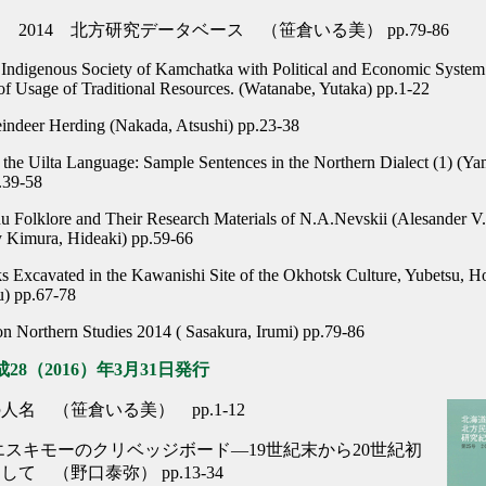
2014 北方研究データベース （笹倉いる美） pp.79-86
f Indigenous Society of Kamchatka with Political and Economic System
of Usage of Traditional Resources. (Watanabe, Yutaka) pp.1-22
eindeer Herding (Nakada, Atsushi) pp.23-38
 the Uilta Language: Sample Sentences in the Northern Dialect (1) (Y
.39-58
u Folklore and Their Research Materials of N.A.Nevskii (Alesander V.
y Kimura, Hideaki) pp.59-66
ks Excavated in the Kawanishi Site of the Okhotsk Culture, Yubetsu, 
u) pp.67-78
on Northern Studies 2014 ( Sasakura, Irumi) pp.79-86
28（2016）年3月31日発行
人名 （笹倉いる美） pp.1-12
エスキモーのクリベッジボード―19世紀末から20世紀初
て （野口泰弥） pp.13-34