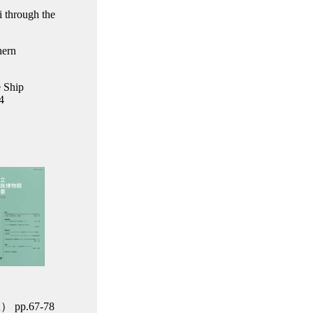
i through the
hern
e Ship
4
.67-78