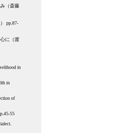
試み（斎藤
p.87-
中心に（渡
velihood in
th in
ction of
pp.45-55
alect.