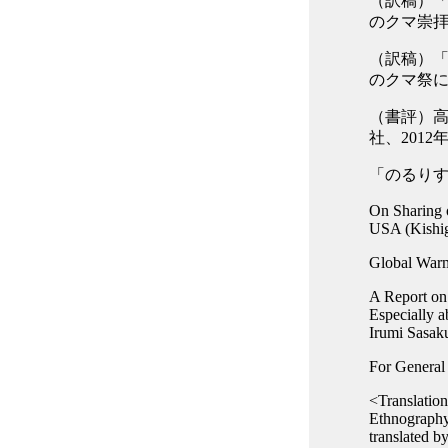
（訳稿）「
のクマ崇拝」
（訳稿）「
のクマ祭にて
（書評）
社、2012
「のるりすと
On Sharing 
USA (Kishig
Global Warm
A Report on
Especially 
Irumi Sasak
For General 
<Translatio
Ethnography
translated b