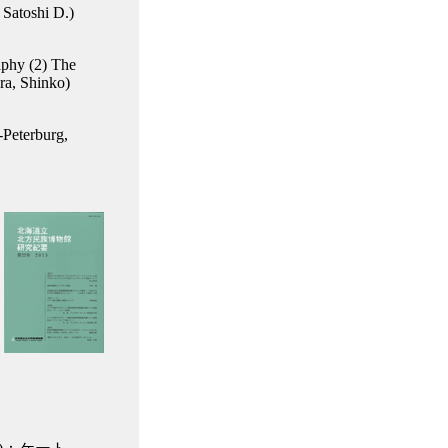
 Satoshi D.)
aphy (2) The
ra, Shinko)
-Peterburg,