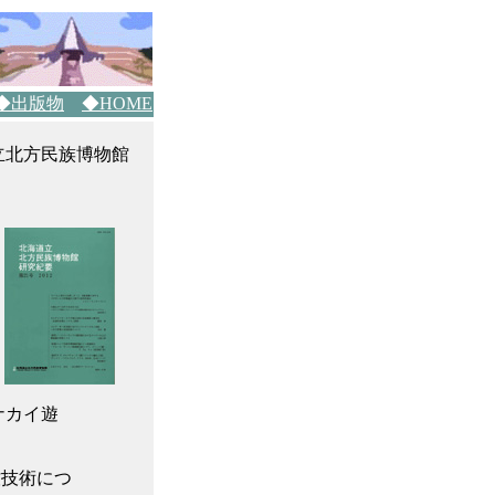
◆出版物
◆HOME
道立北方民族博物館
ナカイ遊
牧技術につ