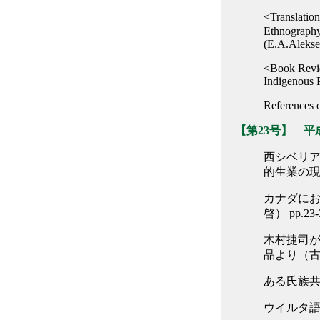
<Translatio
Ethnography 
(E.A.Alekse
<Book Revie
Indigenous P
References 
【第23号】 平成
西シベリ
的生業の現在
カナダに
啓） pp.23-
木村捷司が
品より（古道
ある氏族共
ウイルタ語