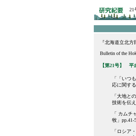
21
『北海道立北方民
Bulletin of the H
【第21号】 平成
「「いつ
応に関する
「大地との
技術を伝え
「 カムチ
牧」pp.41-
「ロシア