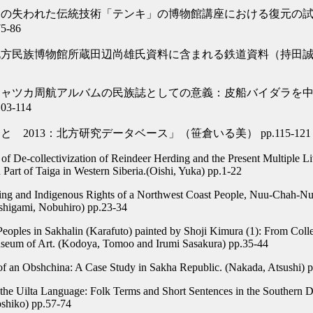
ヌの失われた伝統技術「テンキ」の博物館講座における復元の
5-86
方民族博物館所蔵田辺尚雄氏資料に含まれる鉄道資料（持田誠） p
チャツカ周航アルバムの民族誌としての意義：皮船バイダラを
03-114
 2013：北方研究データベース」（笹倉いる美） pp.115-121
of De-collectivization of Reindeer Herding and the Present Multiple Li
 Part of Taiga in Western Siberia.(Oishi, Yuka) pp.1-22
ng and Indigenous Rights of a Northwest Coast People, Nuu-Chah-Nul
shigami, Nobuhiro) pp.23-34
eoples in Sakhalin (Karafuto) painted by Shoji Kimura (1): From Colle
seum of Art. (Kodoya, Tomoo and Irumi Sasakura) pp.35-44
of an Obshchina: A Case Study in Sakha Republic. (Nakada, Atsushi) 
the Uilta Language: Folk Terms and Short Sentences in the Southern Di
shiko) pp.57-74