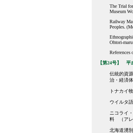
The Trial fo
Museum Work
Railway Mat
Peoples. (M
Ethnographi
Ohtori-maru
References 
【第24号】 平成
伝統的資
治・経済体制
トナカイ牧
ウイルタ語調
ニコライ
料 （アレ
北海道湧別