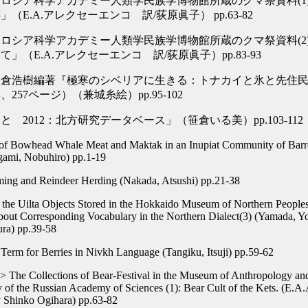
ロシア科学アカデミー人類学民族学博物館所蔵のクマ祭資料(1
（E.A.アレクセーエンコ 訳/荻原眞子） pp.63-82
ロシア科学アカデミー人類学民族学博物館所蔵のクマ祭資料(2
」（E.A.アレクセーエンコ 訳/荻原眞子）pp.83-93
高倉浩樹編著『極寒のシベリアに生きる：トナカイと氷と先住
年、257ページ）（兼城糸絵）pp.95-102
 2012：北方研究データベース」（笹倉いる美）pp.103-112
of Bowhead Whale Meat and Maktak in an Inupiat Community of Barr
ami, Nobuhiro) pp.1-19
ing and Reindeer Herding (Nakada, Atsushi) pp.21-38
 the Uilta Objects Stored in the Hokkaido Museum of Northern Peoples
about Corresponding Vocabulary in the Northern Dialect(3) (Yamada, Y
ura) pp.39-58
Term for Berries in Nivkh Language (Tangiku, Itsuji) pp.59-62
n> The Collections of Bear-Festival in the Museum of Anthropology an
 of the Russian Academy of Sciences (1): Bear Cult of the Kets. (E.A
y Shinko Ogihara) pp.63-82