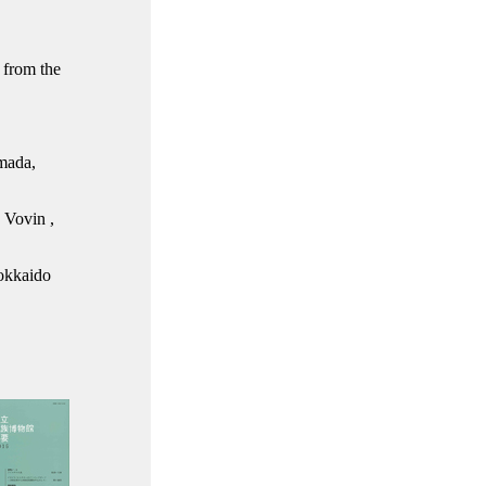
 from the
amada,
 Vovin ,
Hokkaido