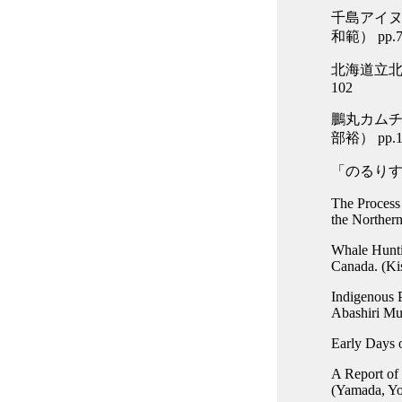
千島アイ
和範） pp.7
北海道立北
102
鵬丸カム
部裕） pp.1
「のるりすと
The Process 
the Northern
Whale Hunti
Canada. (Ki
Indigenous P
Abashiri Mu
Early Days 
A Report of 
(Yamada, Yo