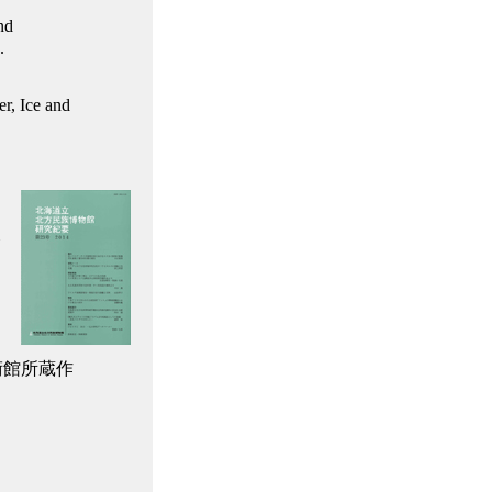
nd
.
r, Ice and
合
術館所蔵作