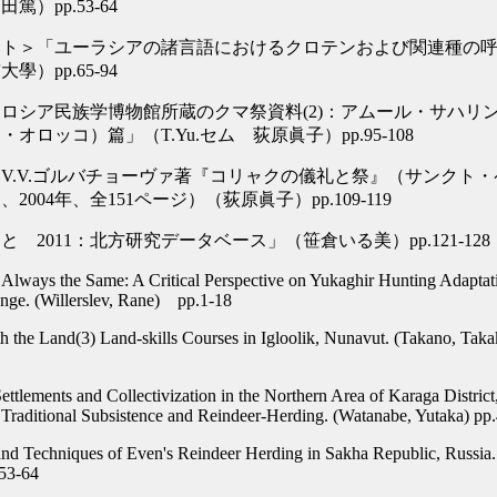
篤）pp.53-64
ート＞「ユーラシアの諸言語におけるクロテンおよび関連種の
學）pp.65-94
ロシア民族学博物館所蔵のクマ祭資料(2)：アムール・サハリ
オロッコ）篇」（T.Yu.セム 荻原眞子）pp.95-108
V.V.ゴルバチョーヴァ著『コリャクの儀礼と祭』（サンクト
2004年、全151ページ）（荻原眞子）pp.109-119
 2011：北方研究データベース」（笹倉いる美）pp.121-128
Always the Same: A Critical Perspective on Yukaghir Hunting Adaptati
nge. (Willerslev, Rane) pp.1-18
 the Land(3) Land-skills Courses in Igloolik, Nunavut. (Takano, Taka
Settlements and Collectivization in the Northern Area of Karaga District
Traditional Subsistence and Reindeer-Herding. (Watanabe, Yutaka) pp
and Techniques of Even's Reindeer Herding in Sakha Republic, Russia
.53-64