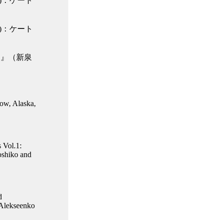
)：ケート
)：ケート
民』（新泉
ow, Alaska,
 Vol.1:
oshiko and
d
.Alekseenko