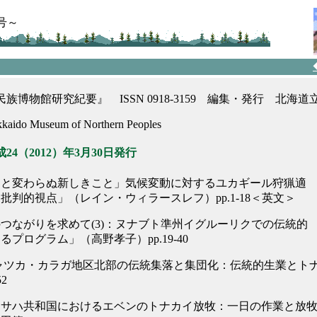
号～
族博物館研究紀要』 ISSN 0918-3159 編集・発行 北海
okkaido Museum of Northern Peoples
24（2012）年3月30日発行
もと変わらぬ新しきこと」気候変動に対するユカギール狩猟適
批判的視点」（レイン・ウィラースレフ）pp.1-18＜英文＞
つながりを求めて(3)：ヌナブト準州イグルーリクでの伝統的
るプログラム」（高野孝子）pp.19-40
ャツカ・カラガ地区北部の伝統集落と集団化：伝統的生業とト
52
・サハ共和国におけるエベンのトナカイ放牧：一日の作業と放