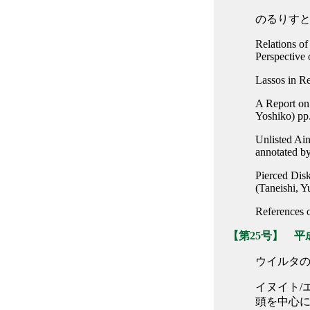
のるりすと 
Relations o
Perspective 
Lassos in R
A Report on
Yoshiko) pp
Unlisted Ain
annotated b
Pierced Dis
(Taneishi, Y
References 
【第25号】 平成
ウイルタの
イヌイト/
頭を中心にし