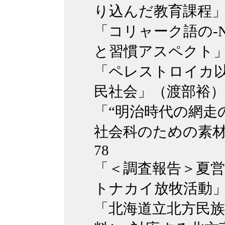
り込んだ教育課程」（高
「コリャーク語の-
と習慣アスペクト」（呉
「ペレストロイカ
民社会」（渡部裕）pp.
「“明治時代の網走
社会科のための素材探
78
「＜調査報告＞夏
トナカイ放牧活動」（中
「北海道立北方民