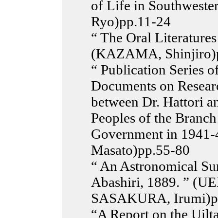
of Life in Southwest
Ryo)pp.11-24
“ The Oral Literature
(KAZAMA, Shinjiro)
“ Publication Series o
Documents on Resear
between Dr. Hattori a
Peoples of the Branch
Government in 1941
Masato)pp.55-80
“ An Astronomical Su
Abashiri, 1889. ” (U
SASAKURA, Irumi)p
“A Report on the Uilta