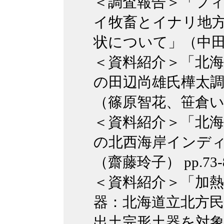
＜調査報告＞「フ
イ牧畜とイナリ地
状について」（中田篤）
＜資料紹介＞「北海
の田辺尚雄氏樺太調
（篠原智花、笹倉いる美
＜資料紹介＞「北海
の北西海岸インデ
（齋藤玲子） pp.73-
＜資料紹介＞「加
器：北海道立北方
出土完形土器を対