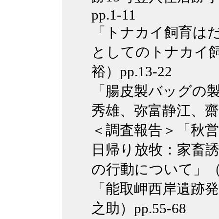
pp.1-11
「トナカイ飼育は
としてのトナカイ
裕）pp.13-22
「腸皮製バッグの
秀雄、弥富静江、齋藤玲
＜調査報告＞「秋
日帰り放牧：家畜
の行動について」（中田
「能取岬西岸遺跡発
之助）pp.55-68