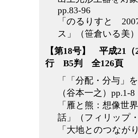
pp.83-96
「のるりすと 20
ス」（笹倉いる美）pp.
【第18号】 平成21（2
行 B5判 全126頁
「「分配・分与」
（谷本一之）pp.1-
「雁と熊：想像世
話」（フィリップ・ヴ
「大地とのつながり