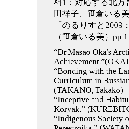
料1：対応する北方
田祥子、笹倉いる美）p
「のるりすと200
（笹倉いる美）pp.111
“Dr.Masao Oka's Arcti
Achievement.”(OKAD
“Bonding with the La
Curriculum in Russian
(TAKANO, Takako)
“Inceptive and Habitu
Koryak.” (KUREBIT
“Indigenous Society o
Perestroika.” (WATA