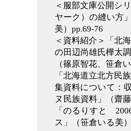
＜服部文庫公開シ
ヤーク）の縫い方
美）pp.69-76
＜資料紹介＞「北海
の田辺尚雄氏樺太調
（篠原智花、笹倉いる美
「北海道立北方民
集資料について：
ヌ民族資料」（齋藤玲子
「のるりすと 20
ス」（笹倉いる美）pp.