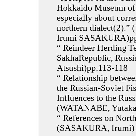
Hokkaido Museum of N
especially about corr
northern dialect(2).
Irumi SASAKURA)pp
“ Reindeer Herding T
SakhaRepublic, Russ
Atsushi)pp.113-118
“ Relationship betwee
the Russian-Soviet Fi
Influences to the Russ
(WATANABE, Yutaka
“ References on North
(SASAKURA, Irumi) 