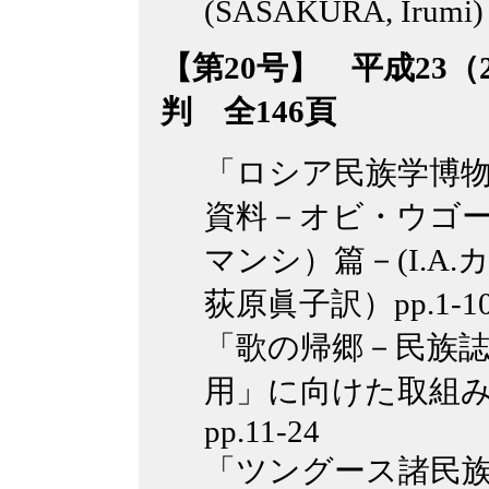
(SASAKURA, Irumi)
【第20号】 平成23（2
判 全146頁
「ロシア民族学博
資料－オビ・ウゴ
マンシ）篇－(I.
荻原眞子訳）pp.1-1
「歌の帰郷－民族
用」に向けた取組
pp.11-24
「ツングース諸民