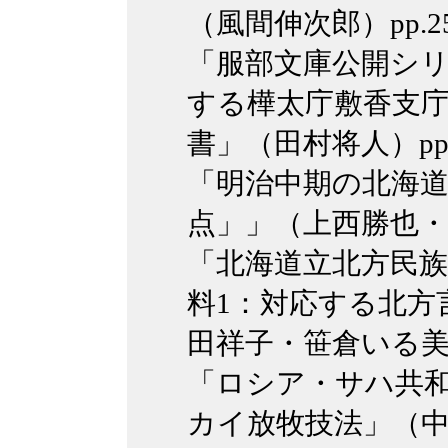
（風間伸次郎）pp.25
「服部文庫公開シリ
する樺太庁敷香支
書」（田村将人）pp.5
「明治中期の北海
点」」（上西勝也・笹倉
「北海道立北方民
料1：対応する北方
田祥子・笹倉いる美）pp
「ロシア・サハ共
カイ放牧技法」（中田篤