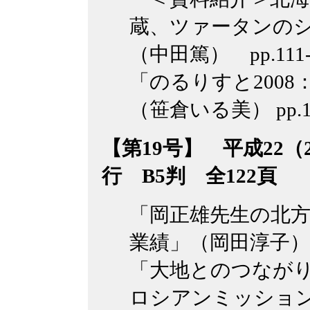
蔵、ツァータンの
（中田篤） pp.111-
「のるりすと200
（笹倉いる美） pp.11
【第19号】 平成22（2
行 B5判 全122頁
「岡正雄先生の北
業績」（岡田淳子）pp
「大地とのつながり
ロシアンミッショ