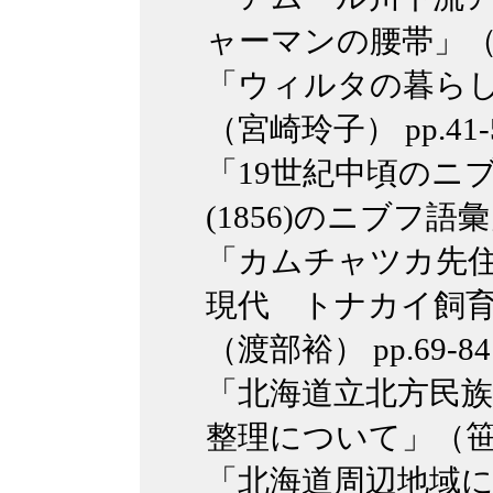
ャーマンの腰帯」（枡本
「ウィルタの暮ら
（宮崎玲子） pp.41-
「19世紀中頃のニブフ語
(1856)のニブフ語彙
「カムチャツカ先住
現代 トナカイ飼
（渡部裕） pp.69-84
「北海道立北方民
整理について」（笹倉い
「北海道周辺地域