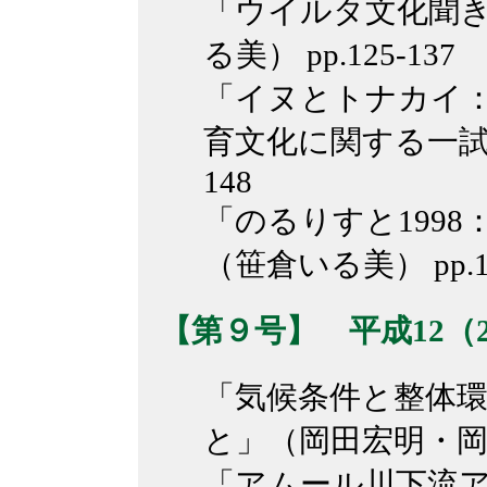
「ウイルタ文化聞
る美） pp.125-137
「イヌとトナカイ
育文化に関する一試論」
148
「のるりすと199
（笹倉いる美） pp.14
【第９号】 平成12（20
「気候条件と整体
と」（岡田宏明・岡田淳
「アムール川下流