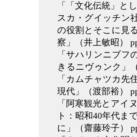
「「文化伝統」と
スカ・グイッチン
の役割とそこに見
察」（井上敏昭） pp.
「サハリンニブフ
きるニヴゥンク」（長田
「カムチャツカ先住
現代」（渡部裕） pp.8
「阿寒観光とアイ
ト：昭和40年代ま
に」（齋藤玲子） pp.1