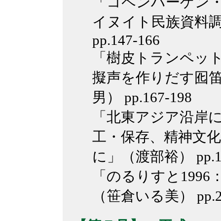
「コペンハーゲン
イヌイト民族資料
pp.147-166
「樹皮トランペッ
擬声を作りだす囮
男） pp.167-198
「北東アジア沿岸
工・保存、精神文
に」（渡部裕） pp.19
「のるりすと199
（笹倉いる美） pp.21