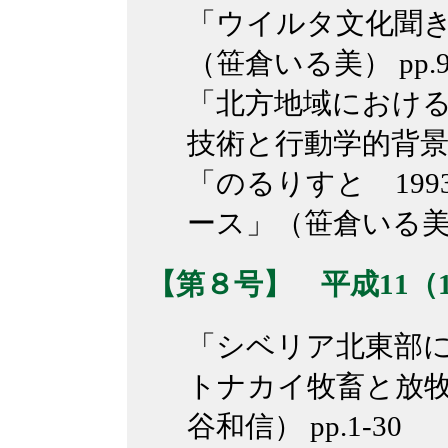
「ウイルタ文化聞
（笹倉いる美） pp.93
「北方地域におけ
技術と行動学的背景」（
「のるりすと 199
ース」（笹倉いる美） p
【第８号】 平成11（1
「シベリア北東部
トナカイ牧畜と放
谷和信） pp.1-30