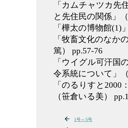
「カムチャツカ先
と先住民の関係」（渡部
「樺太の博物館(1)」（
「牧畜文化のなか
篤） pp.57-76
「ウイグル可汗国
令系統について」（角達
「のるりすと200
（笹倉いる美） pp.10
1号～5号