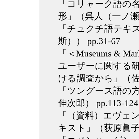
「コリャーク語の
形」（呉人（一ノ瀬）恵
「チュクチ語テキス
斯）） pp.31-67
「＜Museums & M
ユーザーに関する
ける調査から」（佐々木
「ツングース語の
伸次郎） pp.113-124
「（資料）エヴェ
キスト」（荻原眞子） p