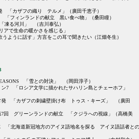
方発 「カザフの織り テルメ」（廣田千恵子）
6回 「フィンランドの献立 黒い食べ物」（桑田瞳）
NOTE 「凍る河川」 （吉川泰弘）
シベリアで生命の暖かさを感じる」
「歌うように話す」方言をこの耳で聞きたい（江畑冬生）
8
 SEASONS 「雪との対決」 （岡田淳子）
リン7 「ロシア文学に描かれたサハリン島とチェーホフ」
方発 「カザフの刺繍壁掛け布 トゥス・キーズ」 （廣田
第7回 グリーンランドの献立 「クジラへの視線」（高橋美
NOTE 「北海道新冠地方のアイヌ語地名を探る アイヌ語話者と