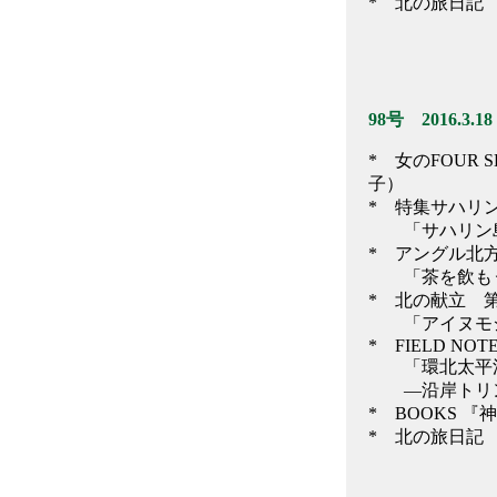
* 北の旅日記
98号 2016.3.18
* 女のFOUR S
子）
* 特集サハリン
「サハリン島
* アングル北
「茶を飲もう
* 北の献立 
「アイヌモシ
* FIELD NOT
「環北太平洋
―沿岸トリン
* BOOKS 
* 北の旅日記