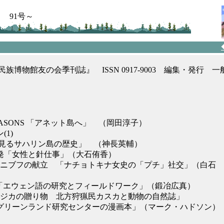
91号～
族博物館友の会季刊誌』 ISSN 0917-9003 編集・発行 
SEASONS 「アネット島へ」 （岡田淳子）
(1)
見るサハリン島の歴史」 （神長英輔）
方発「女性と針仕事」（大石侑香）
1回ニブフの献立 「ナチョトキナ女史の「プチ」社交」（白石
NOTE「エウェン語の研究とフィールドワーク」（鍛冶広真）
「ヘラジカの贈り物 北方狩猟民カスカと動物の自然誌」
「グリーンランド研究センターの漫画本」（マーク・ハドソン）