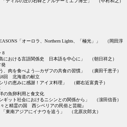
 「ティルの丘の石碑とアルテーミエフ博士」 （中村和之）
EASONS「オーロラ、Northern Lights、「極光」」 （岡田淳
 8
における言語関係史 日本語を中心に」 （朝日祥之）
方発
、肉を食べよう―カザフの共食の習慣」 （廣田千恵子）
第8回 北海道の献立
リの恵みに感謝！アイヌ料理」 （郷右近富貴子）
E
の魚卵利用と食文化
ギット社会におけるニシンとの関係から」 （濵田信吾）
『神々と精霊の国 西シベリアの民俗と芸能』
 「東南アジアにイナウを追う」 （北原次郎太）