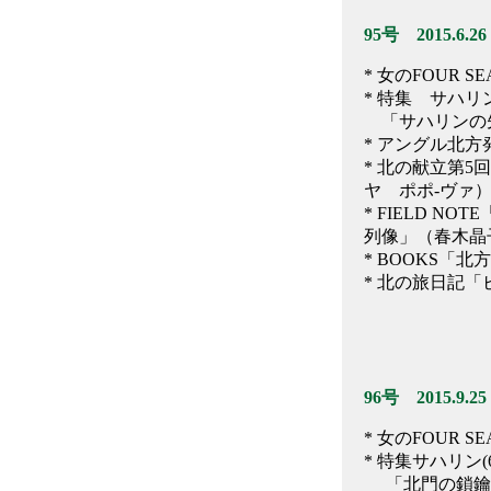
95号 2015.6.26
* 女のFOUR 
* 特集 サハリン
「サハリンの先
* アングル北
* 北の献立第
ヤ ポポ-ヴァ
* FIELD 
列像」（春木晶
* BOOKS「
* 北の旅日記
96号 2015.9.25
* 女のFOUR
* 特集サハリン(6
「北門の鎖鑰の