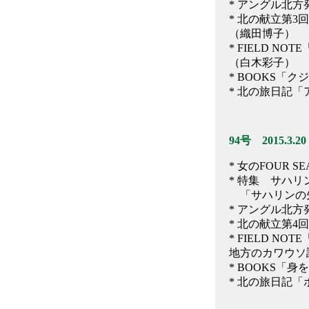
* アングル北
* 北の献立第
（織田博子）
* FIELD 
（白木彩子）
* BOOKS「
* 北の旅日記
94号 2015.3.20
* 女のFOUR 
* 特集 サハリン
「サハリンの先
* アングル北
* 北の献立第
* FIELD 
地方のカワウソ
* BOOKS
* 北の旅日記