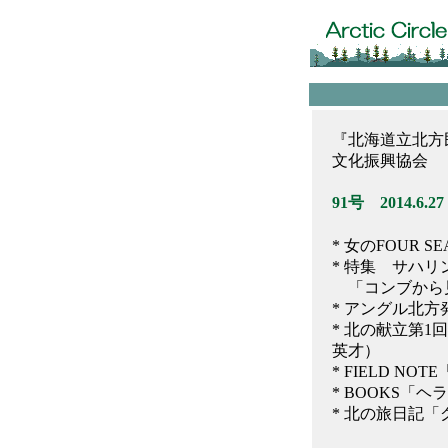
『北海道立北方民
文化振興協会
91号 2014.6.27
* 女のFOUR 
* 特集 サハリン
「コンブから
* アングル北
* 北の献立第
英才）
* FIELD 
* BOOKS
* 北の旅日記