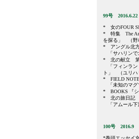
99号 2016.6.22
* 女のFOUR 
* 特集 The 
を探る」 （野
* アングル北
「サハリンで北
* 北の献立 
「フィンランド
ト」 （ユリハ
* FIELD NOT
「未知のマグマ
* BOOKS
* 北の旅日記
「アムール下流
100号 2016.9
*巻頭エッセイ女