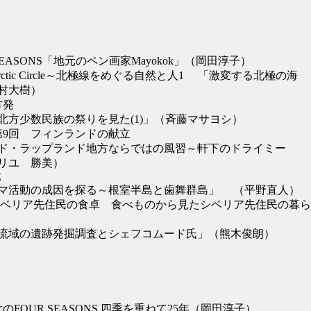
SEASONS「地元のペン画家Mayokok」（岡田淳子）
Arctic Circle～北極線をめぐる自然と人1 「激変する北極の海
村大樹）
方発
方少数民族の祭りを見た(1)」（斉藤マサヨシ）
第9回 フィンランドの献立
・ラップランド地方ならではの風習～軒下のドライミー
リユ 勝美）
E
活動の成因を探る～根室半島と歯舞群島」 （平野直人）
 『シベリア先住民の食卓 食べものから見たシベリア先住民の暮
域の遺跡発掘調査とシェフコムード氏」（熊木俊朗）
のFOUR SEASONS 四季を重ねて25年（岡田淳子）