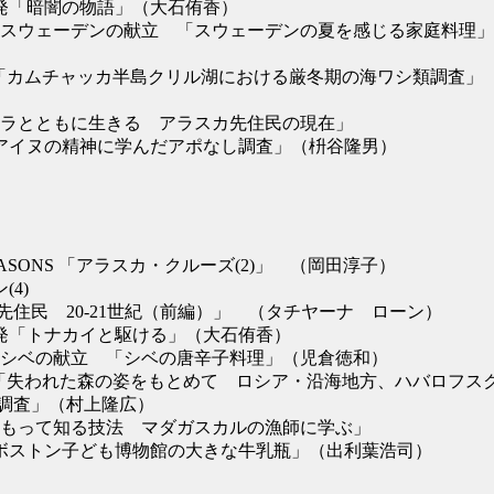
方発「暗闇の物語」（大石侑香）
3回スウェーデンの献立 「スウェーデンの夏を感じる家庭料理」
NOTE「カムチャッカ半島クリル湖における厳冬期の海ワシ類調査」
クジラとともに生きる アラスカ先住民の現在」
「アイヌの精神に学んだアポなし調査」（枡谷隆男）
SEASONS 「アラスカ・クルーズ(2)」 （岡田淳子）
(4)
住民 20-21世紀（前編）」 （タチヤーナ ローン）
方発「トナカイと駆ける」（大石侑香）
4回シベの献立 「シベの唐辛子料理」（児倉徳和）
NOTE「失われた森の姿をもとめて ロシア・沿海地方、ハバロフス
調査」（村上隆広）
「身をもって知る技法 マダガスカルの漁師に学ぶ」
「ボストン子ども博物館の大きな牛乳瓶」（出利葉浩司）