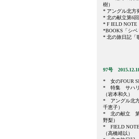
樹）
* アングル北
* 北の献立第
* F IELD 
*BOOKS「
* 北の旅日記
97号 2015.12.1
* 女のFOUR
* 特集 サハ
（岩本和久）
* アングル北
千恵子）
* 北の献立 
野梨）
* FIELD 
（高橋靖以）