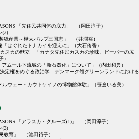
 SEASONS 「先住民共同体の底力」 （岡田淳子）
(2)
紙産業～樺太パルプ三国志」 （井澗裕）
方発「はぐれたトナカイを迎えに」（大石侑香）
2回カスカの献立 「カナダ先住民カスカの珍味、ビーバーの尻
子）
NOTE「アムール下流域の「新石器化」について」（内田和典）
「自己決定権をめぐる政治学 デンマーク領グリーンランドにおけ
「ノルウェー・カウトケイノの博物館体験」（笹倉いる美）
9
SEASONS 「アラスカ・クルーズ(1)」 （岡田淳子）
(3)
民教育」 （池田裕子）