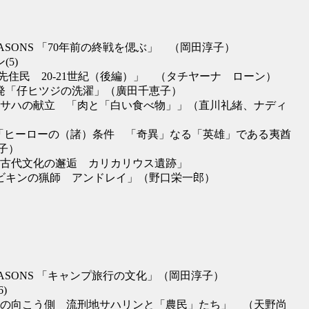
SEASONS 「70年前の終戦を偲ぶ」 （岡田淳子）
(5)
住民 20-21世紀（後編）」 （タチヤーナ ローン）
方発「仔ヒツジの洗濯」（廣田千恵子）
5回サハの献立 「肉と「白い食べ物」」（直川礼緒、ナディ
）
NOTE「ヒーローの（諸）条件 「奇異」なる「英雄」である夷酋
子）
北方古代文化の邂逅 カリカリウス遺跡」
「ビキンの猟師 アンドレイ」（野口栄一郎）
 SEASONS 「キャンプ旅行の文化」（岡田淳子）
)
向こう側 流刑地サハリンと「農民」たち」 （天野尚