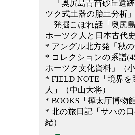
「奥尻島青苗砂丘遺跡
ツク式土器の胎土分析」
発掘こぼれ話「奥尻島
ホーツク人と日本古代
* アングル北方発「秋
* コレクションの系譜(
ホーツク文化資料」（
* FIELD NOTE「
人」（中山大将）
* BOOKS「樺太庁博物
* 北の旅日記「サハの
緒）