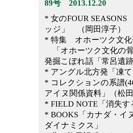
89
号 2013.12.20
* 女のFOUR SEASO
ッジ」 （岡田淳子）
* 特集 オホーツク文化
「オホーツク文化の骨
発掘こぼれ話「常呂遺
* アングル北方発「凍
* コレクションの系譜(
アイヌ関係資料」（松
* FIELD NOTE「
* BOOKS「カナダ・
ダイナミクス」