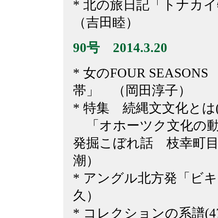
* 北の旅日記「トナカ
（吉田睦）
90号 2014.3.20
* 女のFOUR SEASO
帯」 （岡田淳子）
* 特集 続縄文文化とは(
「オホーツク文化の動
発掘こぼれ話 枝幸町
潮）
* アングル北方発「ビ
久）
* コレクションの系譜(