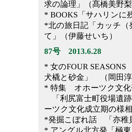
求の論理」（髙橋美野梨
* BOOKS「サハリン
*北の旅日記「カッチ（
て」（伊藤せいち）
87
号 2013.6.28
* 女のFOUR SEASO
犬橇と砂金」 （岡田淳
* 特集 オホーツク文化
「利尻富士町役場遺跡
ーツク文化成立期の様
*発掘こぼれ話 「亦稚
* アングル北方発「極