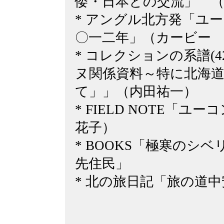
倭・日本との交流」 （
* アングル北方発「ユ
〇一二年」（カービー
* コレクションの系譜(
ヌ関係資料～特に北海
て」」（内田祐一）
* FIELD NOTE「
花子）
* BOOKS「極寒のシ
先住民」
* 北の旅日記「旅の道