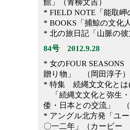
館」（青柳文吉）
* FIELD NOTE「
* BOOKS「捕鯨の文化
* 北の旅日記「山脈の
84号 2012.9.28
* 女のFOUR SEASO
贈り物」 （岡田淳子）
* 特集 続縄文文化とは(
「続縄文文化と弥生・
倭・日本との交流」 （
* アングル北方発「ユ
〇一二年」（カービー