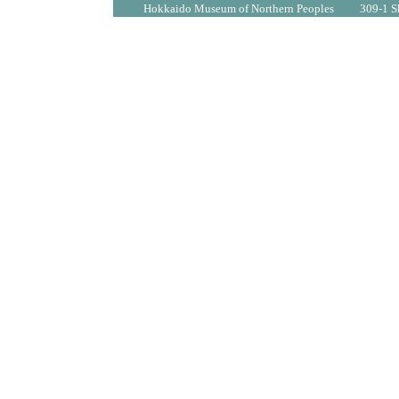
Hokkaido Museum of Northern Peoples 309-1 Sh