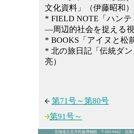
文化資料」（伊藤昭和）
* FIELD NOTE「
―周辺的社会を捉える
* BOOKS「アイヌと
* 北の旅日記「伝統ダ
亮）
第71号～第80号
第91号～
北海道立北方民族博物館 〒093-0042 北海道網走市