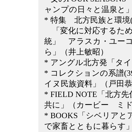
ャンプの日々と温泉と
* 特集 北方民族と環境(
「変化に対応するため
統」 アラスカ・ユー
ら」（井上敏昭）
* アングル北方発「タ
* コレクションの系譜(
イヌ民族資料」（戸田
* FIELD NOTE「
共に」（カービー ミ
* BOOKS「シベリア
で家畜とともに暮らす