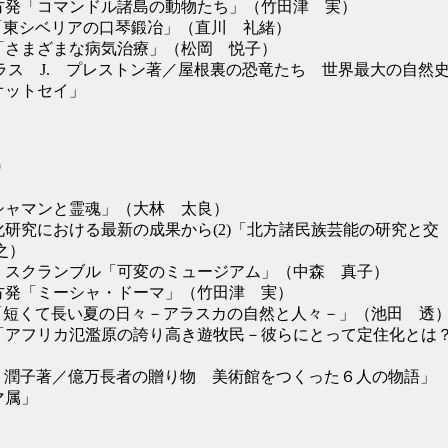
北方発「コマンドル諸島の動物たち」（竹田津 実）
NOTE「東シベリアの口琴鍛冶」（直川 礼緒）
点「さまざまな病気治療」（松岡 悦子）
ダグラス J. プレストン著／屋根裏の恐竜たち 世界最大の自然
オットセイ」
0
「シャマンと霊魂」（大林 太良）
化研究における最新の成果から(2)「北方諸民族芸能の研究と交
之）
ム スクランブル「可変のミュージアム」（中森 真子）
北方発「ミーシャ・ドーマ」（竹田津 実）
NOTE「短くて長い夏の日々－アラスカの自然と人々－」（池田 透
点「アフリカ氾濫原の誇り高き遊牧民－彼らにとって定住化とは
岩淵 潤子著／億万長者の贈り物 美術館をつくった６人の物語」
マ属」