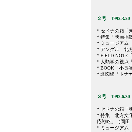
２号 1992.3.20
* セドナの箱
* 特集「映画
* ミュージア
* アングル 
* FIELD 
* 人類学の視
* BOOK「小
* 北図鑑「トナ
３号 1992.6.30
* セドナの箱
* 特集 北方文
応戦略」（岡田
* ミュージア