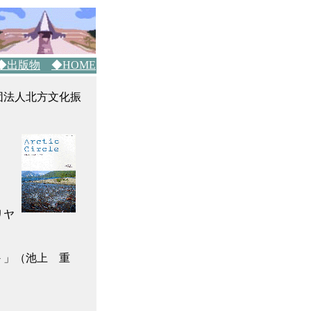
◆出版物
◆HOME
財団法人北方文化振
リヤ
－」（池上 重