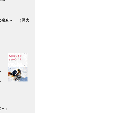
の盛衰－」（男大
－
ー
化－」