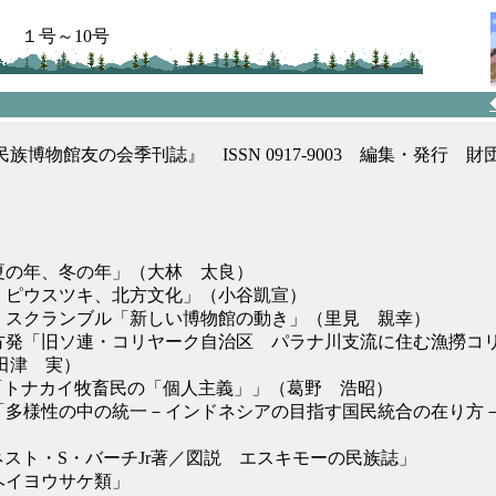
１号～10号
族博物館友の会季刊誌』 ISSN 0917-9003 編集・発行 
「夏の年、冬の年」（大林 太良）
ズ、ピウスツキ、北方文化」（小谷凱宣）
ム スクランブル「新しい博物館の動き」（里見 親幸）
北方発「旧ソ連・コリヤーク自治区 パラナ川支流に住む漁撈コ
田津 実）
NOTE「トナカイ牧畜民の「個人主義」」（葛野 浩昭）
点「多様性の中の統一－インドネシアの目指す国民統合の在り方
ーネスト・S・バーチJr著／図説 エスキモーの民族誌」
ヘイヨウサケ類」