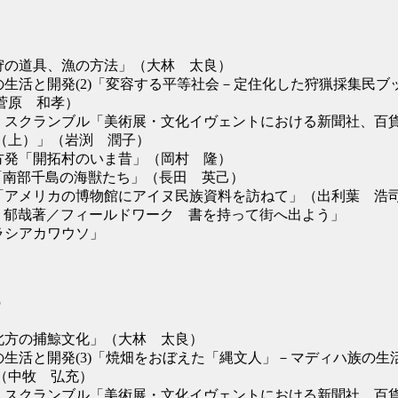
「狩の道具、漁の方法」（大林 太良）
の生活と開発(2)「変容する平等社会－定住化した狩猟採集民ブ
菅原 和孝）
ム スクランブル「美術展・文化イヴェントにおける新聞社、百
（上）」（岩渕 潤子）
北方発「開拓村のいま昔」（岡村 隆）
OTE「南部千島の海獣たち」（長田 英己）
点「アメリカの博物館にアイヌ民族資料を訪ねて」（出利葉 浩
佐藤 郁哉著／フィールドワーク 書を持って街へ出よう」
ラシアカワウソ」
5
「北方の捕鯨文化」（大林 太良）
の生活と開発(3)「焼畑をおぼえた「縄文人」－マディハ族の生
（中牧 弘充）
ム スクランブル「美術展・文化イヴェントにおける新聞社、百