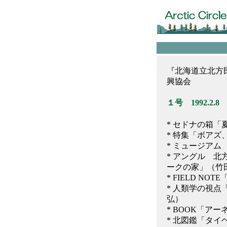
『北海道立北方民
興協会
１号 1992.2.8
* セドナの箱
* 特集「ボア
* ミュージア
* アングル 
ークの家」（竹
* FIELD 
* 人類学の視
弘）
* BOOK「ア
* 北図鑑「タイ