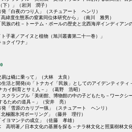
（下）」（岩渕 潤子）
北方発「白夜のつり人」（スチュアート ヘンリ）
NOTE「高緯度生態系の窒素同位体研究から」（南川 雅男）
点「民族の柱－トーテム・ポールの歴史と北西海岸インディアン
岡イト子著／アイヌと植物（旭川叢書第二十一巻）」
キョクイワナ」
0
「交易は橇に乗って」（大林 太良）
の生活と開発(4)「トナカイ「民族」としてのアイデンティティ
ナカイ飼育とサミ人－」（葛野 浩昭）
ム スクランブル「美術館、博物館の中の子どもたち－ワークシ
するための道具－」（安井 亮）
北方発「雪原のカリブー猟」（スチュアート ヘンリ）
NOTE「北極圏氷河ボーリング」（藤井 理行）
点「イヨマンテの成立」（佐藤 孝雄）
佐々木 高明著／日本文化の基層を探る－ナラ林文化と照葉樹林文