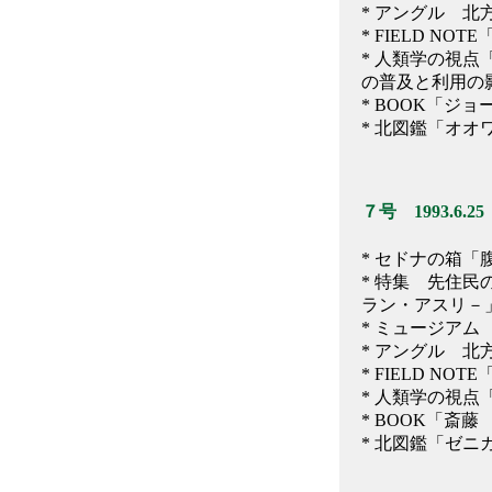
* アングル 
* FIELD 
* 人類学の視
の普及と利用の
* BOOK「ジ
* 北図鑑「オオ
７号 1993.6.25
* セドナの箱
* 特集 先住民
ラン・アスリ－
* ミュージア
* アングル 
* FIELD 
* 人類学の視
* BOOK「斎
* 北図鑑「ゼニ