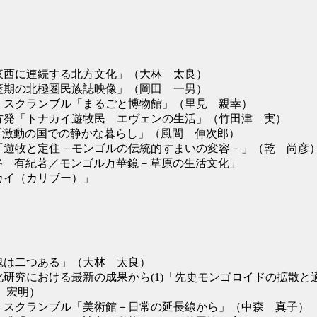
「東西に連続する北方文化」（大林 太良）
揺籃期の北極圏民族誌映像」（岡田 一男）
ム スクランブル「まるごと博物館」（里見 親幸）
北方発「トナカイ遊牧民 エヴェンの生活」（竹田津 実）
NOTE「激動の国での静かな暮らし」（風間 伸次郎）
点「遊牧と定住－モンゴルの伝統的すまいの変容－」（乾 尚彦
長谷 有紀著／モンゴル万華鏡－草原の生活文化」
カイ（カリブー）」
「魂は二つある」（大林 太良）
化研究における最新の成果から(1)「先史モンゴロイドの拡散と
 宏明）
ム スクランブル「美術館－日常の延長線から」（中森 真子）