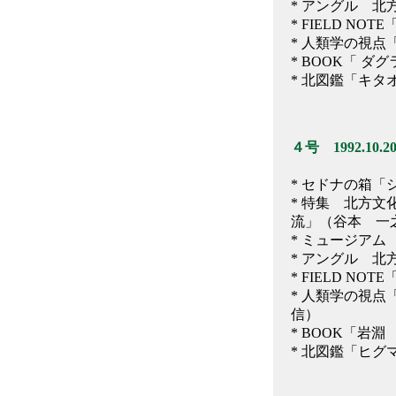
* アングル 
* FIELD 
* 人類学の視
* BOOK「 
* 北図鑑「キタ
４号 1992.10.2
* セドナの箱
* 特集 北方文
流」（谷本 一
* ミュージア
* アングル 
* FIELD 
* 人類学の視
信）
* BOOK「
* 北図鑑「ヒグ