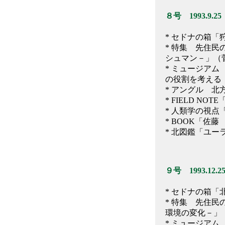
８号 1993.9.25
* セドナの箱
* 特集 先住民
シュマン－」（
* ミュージア
の役割を考える
* アングル 
* FIELD N
* 人類学の視
* BOOK「
* 北図鑑「ユー
９号 1993.12.2
* セドナの箱
* 特集 先住民
環境の変化－」
* ミュージア