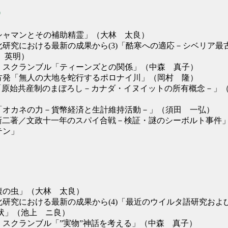
0
「シャマンとその補助精霊」（大林 太良）
化研究における最新の成果から(3)「酷寒への適応－シベリア最
 英明）
ム スクランブル「ティーンズとの関係」（中森 真子）
北方発「無人の大地を蛇行するポロナイ川」（岡村 隆）
NOTE「原始共産制のまぼろし－カナダ・イヌイットの所有概念－
点「オカネの力－貨幣経済と生計維持活動－」（須田 一弘）
秦 新二著／文政十一年のスパイ合戦－検証・謎のシーボルト事件
テン」
「腹の虫」（大林 太良）
化研究における最新の成果から(4)「最近のウイルタ語研究およ
状」（池上 ニ良）
ム スクランブル「”実物”神話を考える」（中森 真子）